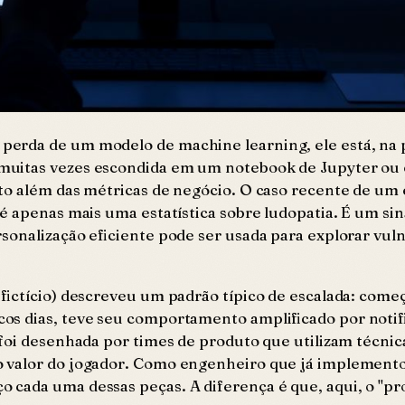
erda de um modelo de machine learning, ele está, na p
muitas vezes escondida em um notebook de Jupyter ou
ito além das métricas de negócio. O caso recente de u
é apenas mais uma estatística sobre ludopatia. É um sin
rsonalização eficiente pode ser usada para explorar vu
 fictício) descreveu um padrão típico de escalada: com
os dias, teve seu comportamento amplificado por notif
 foi desenhada por times de produto que utilizam técni
o valor do jogador. Como engenheiro que já implemen
 cada uma dessas peças. A diferença é que, aqui, o "