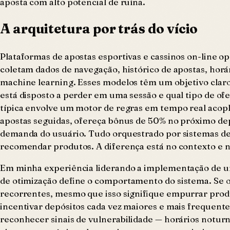
aposta com alto potencial de ruína.
A arquitetura por trás do vício
Plataformas de apostas esportivas e cassinos on-line 
coletam dados de navegação, histórico de apostas, horár
machine learning. Esses modelos têm um objetivo claro
está disposto a perder em uma sessão e qual tipo de ofe
típica envolve um motor de regras em tempo real acopl
apostas seguidas, ofereça bônus de 50% no próximo dep
demanda do usuário. Tudo orquestrado por sistemas d
recomendar produtos. A diferença está no contexto e 
Em minha experiência liderando a implementação de u
de otimização define o comportamento do sistema. Se o
recorrentes, mesmo que isso signifique empurrar produt
incentivar depósitos cada vez maiores e mais frequentes
reconhecer sinais de vulnerabilidade — horários notur