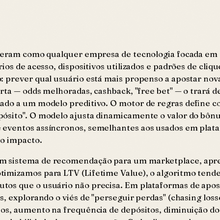
operam como qualquer empresa de tecnologia focada em 
ios de acesso, dispositivos utilizados e padrões de cli
: prever qual usuário está mais propenso a apostar no
rta — odds melhoradas, cashback, "free bet" — o trará d
ado a um modelo preditivo. O motor de regras define c
ósito". O modelo ajusta dinamicamente o valor do bônu
e eventos assíncronos, semelhantes aos usados em pla
no impacto.
m sistema de recomendação para um marketplace, apren
timizamos para LTV (Lifetime Value), o algoritmo tend
os que o usuário não precisa. Em plataformas de aposta
, explorando o viés de "perseguir perdas" (chasing loss
nos, aumento na frequência de depósitos, diminuição do