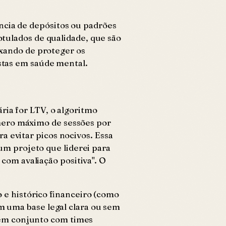
ncia de depósitos ou padrões
otulados de qualidade, que são
eixando de proteger os
istas em saúde mental.
ria for LTV, o algoritmo
mero máximo de sessões por
a evitar picos nocivos. Essa
m projeto que liderei para
om avaliação positiva". O
o e histórico financeiro (como
em uma base legal clara ou sem
 em conjunto com times