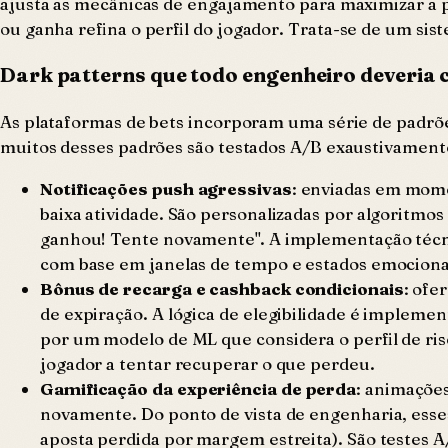
ajusta as mecânicas de engajamento para maximizar a pr
ou ganha refina o perfil do jogador. Trata-se de um sis
Dark patterns que todo engenheiro deveria 
As plataformas de bets incorporam uma série de padrões
muitos desses padrões são testados A/B exaustivament
Notificações push agressivas
: enviadas em mome
baixa atividade. São personalizadas por algoritmo
ganhou! Tente novamente". A implementação técni
com base em janelas de tempo e estados emocionai
Bônus de recarga e cashback condicionais
: ofe
de expiração. A lógica de elegibilidade é implemen
por um modelo de ML que considera o perfil de risc
jogador a tentar recuperar o que perdeu.
Gamificação da experiência de perda
: animações
novamente. Do ponto de vista de engenharia, esse
aposta perdida por margem estreita). São testes 