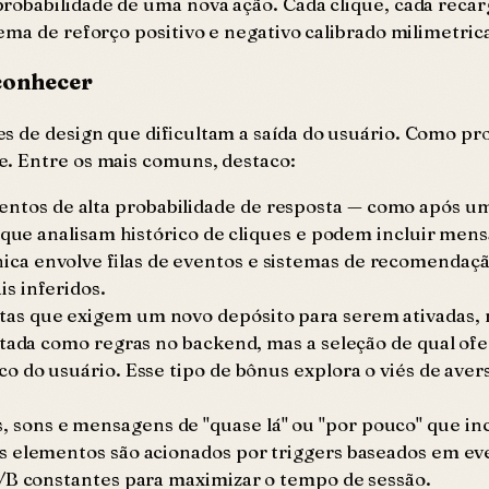
obabilidade de uma nova ação. Cada clique, cada recarg
tema de reforço positivo e negativo calibrado milimetri
conhecer
 de design que dificultam a saída do usuário. Como prof
e. Entre os mais comuns, destaco:
ntos de alta probabilidade de resposta — como após um
s que analisam histórico de cliques e podem incluir me
ca envolve filas de eventos e sistemas de recomendaçã
s inferidos.
rtas que exigem um novo depósito para serem ativadas,
tada como regras no backend, mas a seleção de qual ofer
o do usuário. Esse tipo de bônus explora o viés de aver
, sons e mensagens de "quase lá" ou "por pouco" que in
s elementos são acionados por triggers baseados em e
A/B constantes para maximizar o tempo de sessão.