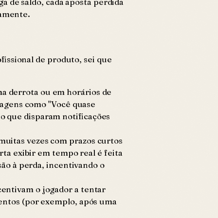
a de saldo, cada aposta perdida
camente.
issional de produto, sei que
a derrota ou em horários de
nsagens como "Você quase
o que disparam notificações
 muitas vezes com prazos curtos
ta exibir em tempo real é feita
são à perda, incentivando o
centivam o jogador a tentar
ventos (por exemplo, após uma