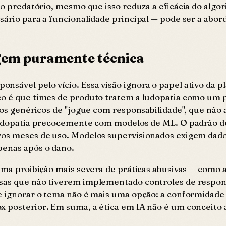
uso predatório, mesmo que isso reduza a eficácia do algo
sário para a funcionalidade principal — pode ser a abo
agem puramente técnica
nsável pelo vício. Essa visão ignora o papel ativo da 
co é que times de produto tratem a ludopatia como um 
isos genéricos de "jogue com responsabilidade", que não 
a ludopatia precocemente com modelos de ML. O padrão d
ros meses de uso. Modelos supervisionados exigem dado
penas após o dano.
uma proibição mais severa de práticas abusivas — como a
sas que não tiverem implementado controles de respons
ue ignorar o tema não é mais uma opção: a conformidade
x posterior. Em suma, a ética em IA não é um conceito 