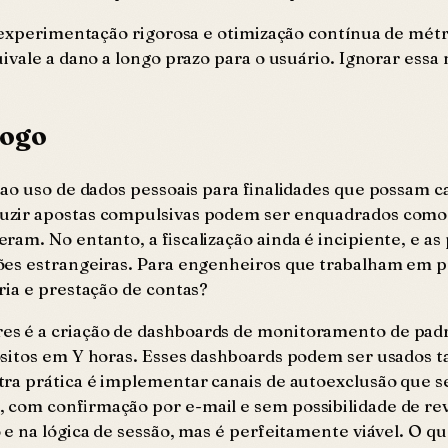
e experimentação rigorosa e otimização contínua de mét
ivale a dano a longo prazo para o usuário. Ignorar essa
jogo
o uso de dados pessoais para finalidades que possam cau
uzir apostas compulsivas podem ser enquadrados como 
am. No entanto, a fiscalização ainda é incipiente, e as
es estrangeiras. Para engenheiros que trabalham em pr
ria e prestação de contas?
s é a criação de dashboards de monitoramento de padr
ósitos em Y horas. Esses dashboards podem ser usados 
ra prática é implementar canais de autoexclusão que s
 com confirmação por e-mail e sem possibilidade de r
 na lógica de sessão, mas é perfeitamente viável. O que 