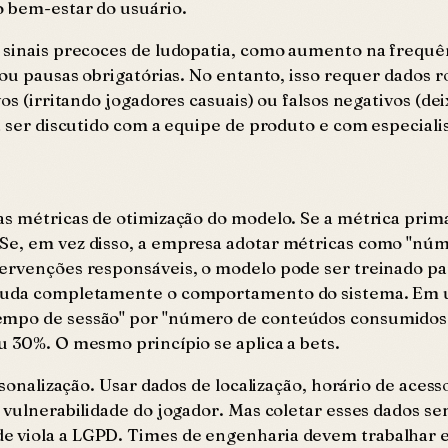
o bem-estar do usuário.
r sinais precoces de ludopatia, como aumento na frequê
 ou pausas obrigatórias. No entanto, isso requer dados r
vos (irritando jogadores casuais) ou falsos negativos (d
sa ser discutido com a equipe de produto e com especial
as métricas de otimização do modelo. Se a métrica primá
 Se, em vez disso, a empresa adotar métricas como "nú
ervenções responsáveis, o modelo pode ser treinado par
 muda completamente o comportamento do sistema. Em u
empo de sessão" por "número de conteúdos consumidos c
u 30%. O mesmo princípio se aplica a bets.
rsonalização. Usar dados de localização, horário de acess
a vulnerabilidade do jogador. Mas coletar esses dados s
ade viola a LGPD. Times de engenharia devem trabalhar