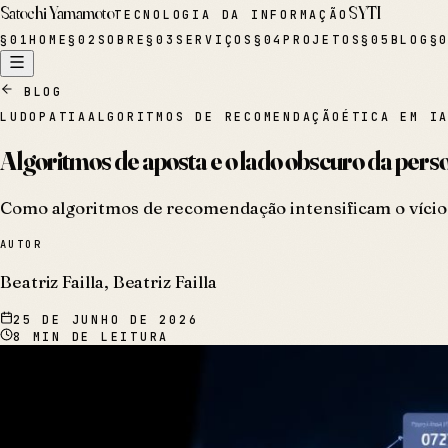
Satochi Yamamoto
SYTI
TECNOLOGIA DA INFORMAÇÃO
§
01
HOME
§
02
SOBRE
§
03
SERVIÇOS
§
04
PROJETOS
§
05
BLOG
§
BLOG
LUDOPATIA
ALGORITMOS DE RECOMENDAÇÃO
ÉTICA EM I
Algoritmos de aposta e o lado obscuro da perso
Como algoritmos de recomendação intensificam o vício e
AUTOR
Beatriz Failla, Beatriz Failla
25 DE JUNHO DE 2026
8
MIN DE LEITURA