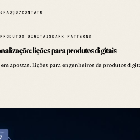
06
FAQ
§
07
CONTATO
A
PRODUTOS DIGITAIS
DARK PATTERNS
nalização: lições para produtos digitais
m apostas. Lições para engenheiros de produtos digitai