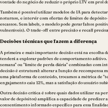
vontade do negócio de reduzir o próprio LTV em prol d
Também é possível utilizar modelos de IA para detecta
noturnos, e intervir com ofertas de limites de depósito
escassos. Sem labels, o modelo pode gerar falsos positi
vulneráveis). O trade-off entre precisão e recall preci
Decisões técnicas que fazem a diferença
A primeira e mais importante decisão está na escolha d
tenderá a explorar padrões de comportamento aditivo.
semana" ou "limite de perda diária" combinadas com int
decisão é estrutural: alterar a função de recompensa
uma plataforma de conteúdo, trocamos a métrica de "t
engajamento caiu 12%, mas a satisfação do usuário subi
Outra decisão crítica é sobre quais dados utilizar na pe
valor de depósitos) amplifica a capacidade de predizer 
consentimento informado específico para essa finalid