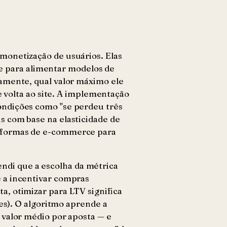
monetização de usuários. Elas
que para alimentar modelos de
vamente, qual valor máximo ele
e volta ao site. A implementação
ondições como "se perdeu três
s com base na elasticidade de
taformas de e-commerce para
di que a escolha da métrica
e a incentivar compras
, otimizar para LTV significa
es). O algoritmo aprende a
 valor médio por aposta — e