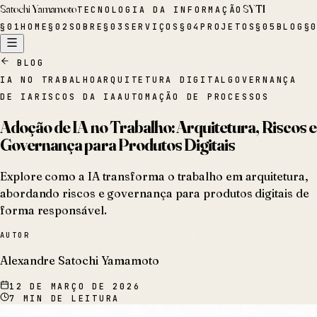
Satochi Yamamoto
SYTI
TECNOLOGIA DA INFORMAÇÃO
§
01
HOME
§
02
SOBRE
§
03
SERVIÇOS
§
04
PROJETOS
§
05
BLOG
§
BLOG
IA NO TRABALHO
ARQUITETURA DIGITAL
GOVERNANÇA
DE IA
RISCOS DA IA
AUTOMAÇÃO DE PROCESSOS
Adoção de IA no Trabalho: Arquitetura, Riscos e
Governança para Produtos Digitais
Explore como a IA transforma o trabalho em arquitetura,
abordando riscos e governança para produtos digitais de
forma responsável.
AUTOR
Alexandre Satochi Yamamoto
12 DE MARÇO DE 2026
7
MIN DE LEITURA