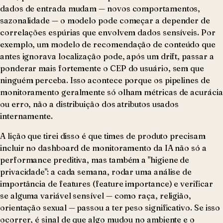
dados de entrada mudam — novos comportamentos,
sazonalidade — o modelo pode começar a depender de
correlações espúrias que envolvem dados sensíveis. Por
exemplo, um modelo de recomendação de conteúdo que
antes ignorava localização pode, após um drift, passar a
ponderar mais fortemente o CEP do usuário, sem que
ninguém perceba. Isso acontece porque os pipelines de
monitoramento geralmente só olham métricas de acurácia
ou erro, não a distribuição dos atributos usados
internamente.
A lição que tirei disso é que times de produto precisam
incluir no dashboard de monitoramento da IA não só a
performance preditiva, mas também a "higiene de
privacidade": a cada semana, rodar uma análise de
importância de features (feature importance) e verificar
se alguma variável sensível — como raça, religião,
orientação sexual — passou a ter peso significativo. Se isso
ocorrer, é sinal de que algo mudou no ambiente e o