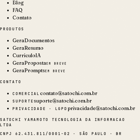
Blog
FAQ
Contato
PRODUTOS
GeraDocumentos
GeraResumo
CurriculoIA
GeraProposta
EM BREVE
GeraPrompts
EM BREVE
CONTATO
contato@satochi.com.br
COMERCIAL
suporte@satochi.com.br
SUPORTE
privacidade@satochi.com.br
PRIVACIDADE · LGPD
SATOCHI YAMAMOTO TECNOLOGIA DA INFORMACAO
LTDA
CNPJ
62.431.811/0001-02
·
SÃO PAULO · BR