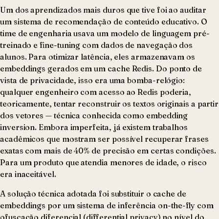
Um dos aprendizados mais duros que tive foi ao auditar
um sistema de recomendação de conteúdo educativo. O
time de engenharia usava um modelo de linguagem pré-
treinado e fine-tuning com dados de navegação dos
alunos. Para otimizar latência, eles armazenavam os
embeddings gerados em um cache Redis. Do ponto de
vista de privacidade, isso era uma bomba-relógio:
qualquer engenheiro com acesso ao Redis poderia,
teoricamente, tentar reconstruir os textos originais a partir
dos vetores — técnica conhecida como embedding
inversion. Embora imperfeita, já existem trabalhos
acadêmicos que mostram ser possível recuperar frases
exatas com mais de 40% de precisão em certas condições.
Para um produto que atendia menores de idade, o risco
era inaceitável.
A solução técnica adotada foi substituir o cache de
embeddings por um sistema de inferência on-the-fly com
ofuscação diferencial (differential privacy) no nível do