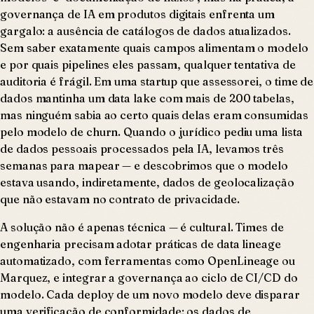
governança de IA em produtos digitais enfrenta um
gargalo: a ausência de catálogos de dados atualizados.
Sem saber exatamente quais campos alimentam o modelo
e por quais pipelines eles passam, qualquer tentativa de
auditoria é frágil. Em uma startup que assessorei, o time de
dados mantinha um data lake com mais de 200 tabelas,
mas ninguém sabia ao certo quais delas eram consumidas
pelo modelo de churn. Quando o jurídico pediu uma lista
de dados pessoais processados pela IA, levamos três
semanas para mapear — e descobrimos que o modelo
estava usando, indiretamente, dados de geolocalização
que não estavam no contrato de privacidade.
A solução não é apenas técnica — é cultural. Times de
engenharia precisam adotar práticas de data lineage
automatizado, com ferramentas como OpenLineage ou
Marquez, e integrar a governança ao ciclo de CI/CD do
modelo. Cada deploy de um novo modelo deve disparar
uma verificação de conformidade: os dados de