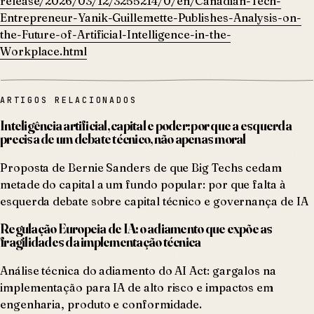
release/2026/03/12/3255214/0/en/Canadian-Tech-
Entrepreneur-Yanik-Guillemette-Publishes-Analysis-on-
the-Future-of-Artificial-Intelligence-in-the-
Workplace.html
ARTIGOS RELACIONADOS
Inteligência artificial, capital e poder: por que a esquerda
precisa de um debate técnico, não apenas moral
Proposta de Bernie Sanders de que Big Techs cedam
metade do capital a um fundo popular: por que falta à
esquerda debate sobre capital técnico e governança de IA
Regulação Europeia de IA: o adiamento que expõe as
fragilidades da implementação técnica
Análise técnica do adiamento do AI Act: gargalos na
implementação para IA de alto risco e impactos em
engenharia, produto e conformidade.