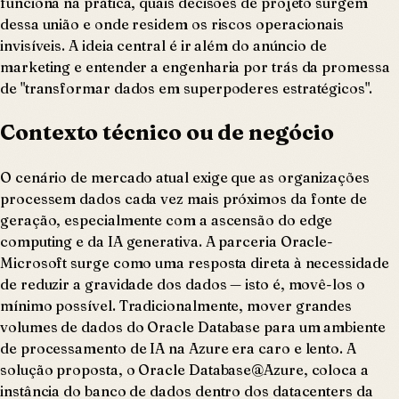
funciona na prática, quais decisões de projeto surgem
dessa união e onde residem os riscos operacionais
invisíveis. A ideia central é ir além do anúncio de
marketing e entender a engenharia por trás da promessa
de "transformar dados em superpoderes estratégicos".
Contexto técnico ou de negócio
O cenário de mercado atual exige que as organizações
processem dados cada vez mais próximos da fonte de
geração, especialmente com a ascensão do edge
computing e da IA generativa. A parceria Oracle-
Microsoft surge como uma resposta direta à necessidade
de reduzir a gravidade dos dados — isto é, movê-los o
mínimo possível. Tradicionalmente, mover grandes
volumes de dados do Oracle Database para um ambiente
de processamento de IA na Azure era caro e lento. A
solução proposta, o Oracle Database@Azure, coloca a
instância do banco de dados dentro dos datacenters da