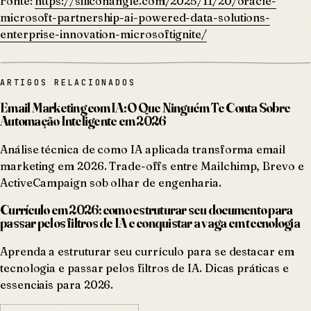
Fonte:
https://siliconangle.com/2025/11/20/oracle-
microsoft-partnership-ai-powered-data-solutions-
enterprise-innovation-microsoftignite/
ARTIGOS RELACIONADOS
Email Marketing com IA: O Que Ninguém Te Conta Sobre
Automação Inteligente em 2026
Análise técnica de como IA aplicada transforma email
marketing em 2026. Trade-offs entre Mailchimp, Brevo e
ActiveCampaign sob olhar de engenharia.
Currículo em 2026: como estruturar seu documento para
passar pelos filtros de IA e conquistar a vaga em tecnologia
Aprenda a estruturar seu currículo para se destacar em
tecnologia e passar pelos filtros de IA. Dicas práticas e
essenciais para 2026.