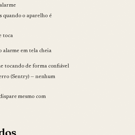
 alarme
s quando o aparelho é
e toca
 o alarme em tela cheia
e tocando de forma confiável
 erro (Sentry) — nenhum
 dispare mesmo com
dos