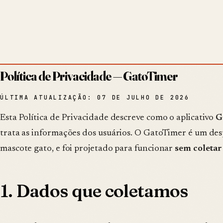
Satochi Yamamoto
SYTI
TECNOLOGIA DA INFORMAÇÃO
§
01
HOME
§
02
SOBRE
§
03
SERVIÇOS
§
04
PROJETOS
§
05
BLOG
§
§ APP ANDROID
Política de Privacidade — GatoTimer
ÚLTIMA ATUALIZAÇÃO: 07 DE JULHO DE 2026
Esta Política de Privacidade descreve como o aplicativo
G
trata as informações dos usuários. O GatoTimer é um de
mascote gato, e foi projetado para funcionar
sem coletar
1. Dados que coletamos