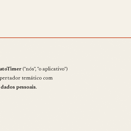
06
FAQ
§
07
CONTATO
atoTimer
("nós", "o aplicativo")
spertador temático com
 dados pessoais
.