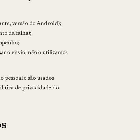
ante, versão do Android);
to da falha);
empenho;
ar o envio; não o utilizamos
o pessoal e são usados
olítica de privacidade do
os