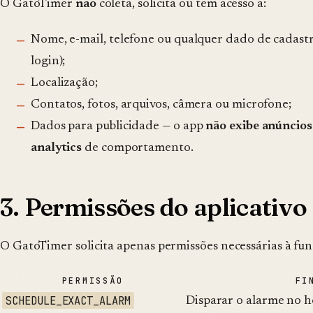
O GatoTimer
não
coleta, solicita ou tem acesso a:
Nome, e-mail, telefone ou qualquer dado de cadastr
login);
Localização;
Contatos, fotos, arquivos, câmera ou microfone;
Dados para publicidade — o app
não exibe anúncios
analytics
de comportamento.
3. Permissões do aplicativo
O GatoTimer solicita apenas permissões necessárias à fu
PERMISSÃO
FI
SCHEDULE_EXACT_ALARM
Disparar o alarme no h