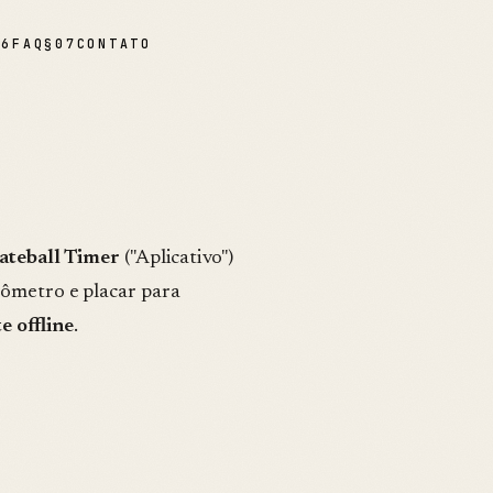
06
FAQ
§
07
CONTATO
ateball Timer
("Aplicativo")
nômetro e placar para
e offline
.