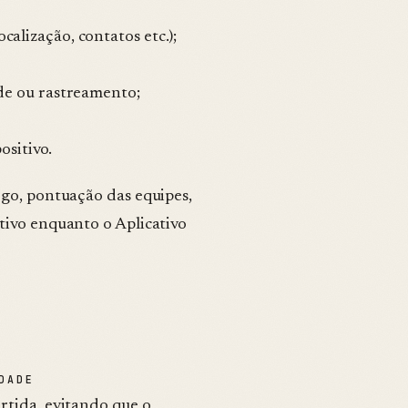
calização, contatos etc.);
ade ou rastreamento;
sitivo.
ogo, pontuação das equipes,
tivo enquanto o Aplicativo
DADE
artida, evitando que o