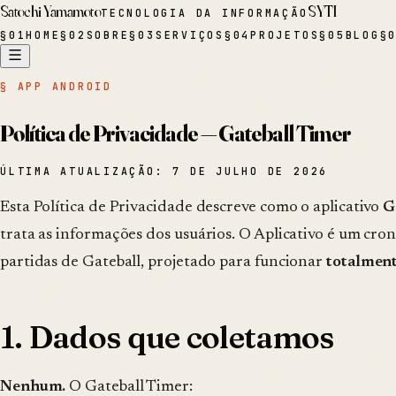
Satochi Yamamoto
SYTI
TECNOLOGIA DA INFORMAÇÃO
§
01
HOME
§
02
SOBRE
§
03
SERVIÇOS
§
04
PROJETOS
§
05
BLOG
§
§ APP ANDROID
Política de Privacidade — Gateball Timer
ÚLTIMA ATUALIZAÇÃO: 7 DE JULHO DE 2026
Esta Política de Privacidade descreve como o aplicativo
G
trata as informações dos usuários. O Aplicativo é um cro
partidas de Gateball, projetado para funcionar
totalment
1. Dados que coletamos
Nenhum.
O Gateball Timer: