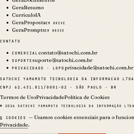
GeraResumo
CurriculoIA
GeraProposta
EM BREVE
GeraPrompts
EM BREVE
CONTATO
contato@satochi.com.br
COMERCIAL
suporte@satochi.com.br
SUPORTE
privacidade@satochi.com.br
PRIVACIDADE · LGPD
SATOCHI YAMAMOTO TECNOLOGIA DA INFORMACAO LTD
CNPJ
62.431.811/0001-02
·
SÃO PAULO · BR
Termos de Uso
Privacidade
Política de Cookies
©
2026
SATOCHI YAMAMOTO TECNOLOGIA DA INFORMAÇÃO LTDA
— Usamos cookies essenciais para o funciona
§ COOKIES
Privacidade
.