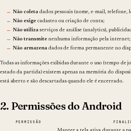
Não coleta
dados pessoais (nome, e-mail, telefone, lo
Não exige
cadastro ou criação de conta;
Não utiliza
serviços de análise (analytics), publicid
Não transmite
nenhuma informação pela internet;
Não armazena
dados de forma permanente no dispo
Todas as informações exibidas durante o uso (tempo de j
estado da partida) existem apenas na memória do disposi
está aberto e são descartadas quando ele é encerrado.
2. Permissões do Android
PERMISSÃO
FINALI
Manter a tela ativa durante a p